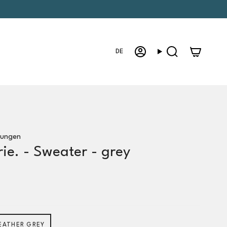
Sprache
DE
Konto
Suche
tungen
rie. - Sweater - grey
EATHER GREY