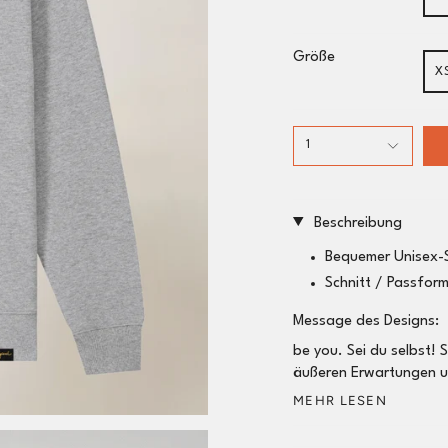
Größe
X
1
Beschreibung
Bequemer Unisex-
Schnitt / Passfor
Message des Designs:
be you.
Sei du selbst! S
äußeren Erwartungen u
MEHR LESEN