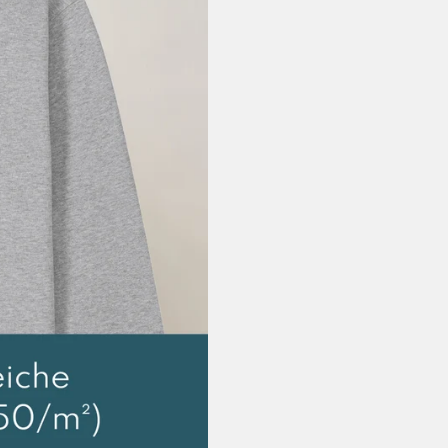
Lieferzeit EU: 3
Versandkosten
9,99 EUR
Schweiz, Vereinigt
Lieferzeit: 3-5 
Versandkosten
EUR
Weltweiter Versand
Lieferzeit Rest 
Versandkosten
sonst 35,00 EU
Rückgabe:
30 Tage Rückga
So einfach geht’s: