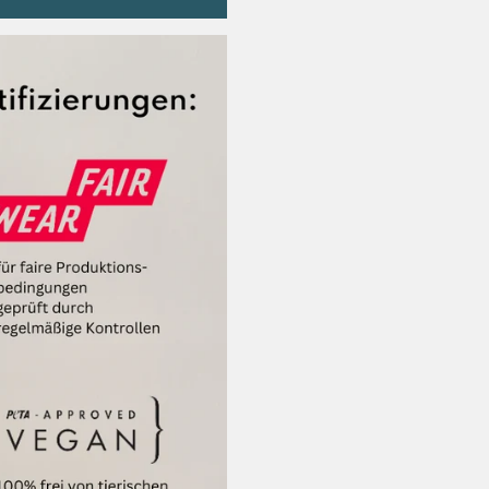
Artikel ins Paket
Sendungsverfol
Irieginal, Sich
Wir erstatten d
direkt zurück
Umtausch:
Gerne führen wi
anderen Artikel
So einfach geht’s:
Artikel ins Pake
online als
Maxi 
für 2,75€) und 
Deutschland zu
Nach Erhalt der
Artikel kostenfr