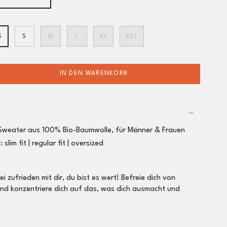
S
S
M
L
XL
XXL
IN DEN WARENKORB
Sweater aus 100% Bio-Baumwolle, für Männer & Frauen
m:
slim fit |
regular fit
| oversized
ei zufrieden mit dir, du bist es wert! Befreie dich von
nd konzentriere dich auf das, was dich ausmacht und