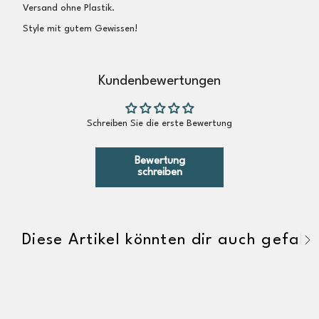
Versand ohne Plastik.
Style mit gutem Gewissen!
Kundenbewertungen
Schreiben Sie die erste Bewertung
Bewertung
schreiben
Diese Artikel könnten dir auch gefalle
A
l
l
e
a
n
z
e