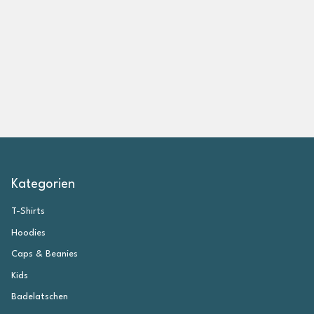
i
g
e
n
Kategorien
T-Shirts
Hoodies
Caps & Beanies
Kids
Badelatschen