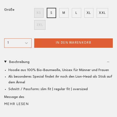
Größe
XS
S
M
L
XL
XXL
3XL
1
IN DEN WARENKORB
Beschreibung
Hoodie aus 100% Bio-Baumwolle, Unisex für Männer und Frauen
Als
besonderes Special
findet ihr noch den Lion-Head als Stick auf
dem Ärmel
Schnitt / Passform:
slim fit |
regular fit
| oversized
Message des
MEHR LESEN