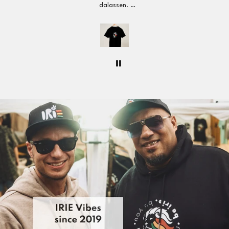
Lieferzeit EU: 3-5 Tage
Tagen
l aufs
Versandkosten:
ab 250 EUR Bestellwert kostenfreier
t wie
Versand
| sonst 9,99 EUR
erkt
seid.
Schweiz, Vereinigtes Königreich, Norwegen
bei und
Lieferzeit: 3-5 Tage
eu
 immer
Versandkosten:
ab 200 EUR Bestellwert nur 12,99 EUR
|
sonst 18,99 EUR
Macht
Weltweiter Versand (USA, Kanada, Asien, Australien, etc.)
❤️🌿
Lieferzeit Rest der Welt: 5-10 Tage
Versandkosten:
ab 250 EUR Bestellwert nur 25,00 EUR
|
sonst 35,00 EUR
Rückgabe:
30 Tage Rückgaberecht
So einfach geht’s: