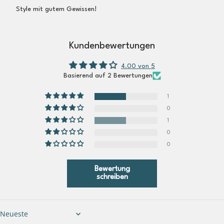
Style mit gutem Gewissen!
Kundenbewertungen
4.00 von 5
Basierend auf 2 Bewertungen
1
0
1
0
0
Bewertung
schreiben
Sort by