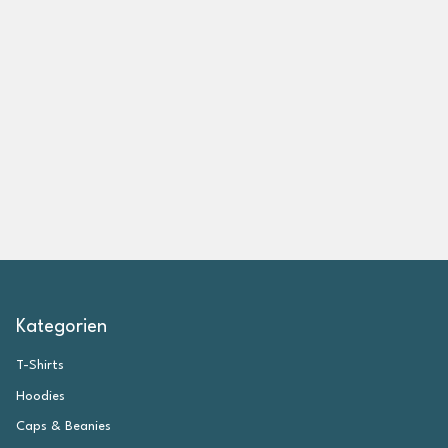
e
a
n
z
e
i
g
e
n
Kategorien
T-Shirts
Hoodies
Caps & Beanies