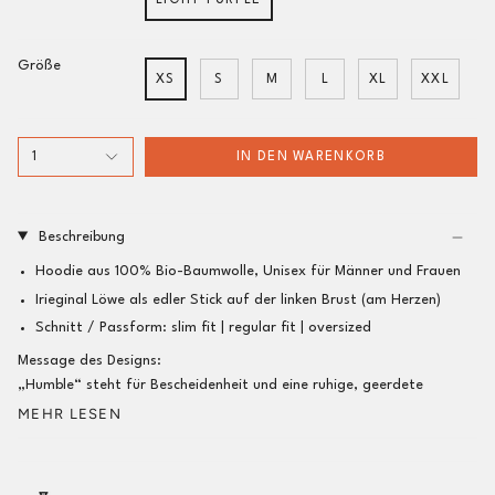
LIGHT PURPLE
Größe
XS
S
M
L
XL
XXL
1
IN DEN WARENKORB
Beschreibung
Hoodie aus 100% Bio-Baumwolle, Unisex für Männer und Frauen
Irieginal Löwe als edler Stick auf der linken Brust (am Herzen)
Schnitt / Passform:
slim fit |
regular fit
| oversized
Message des Designs:
„Humble“ steht für Bescheidenheit und eine ruhige, geerdete
MEHR LESEN