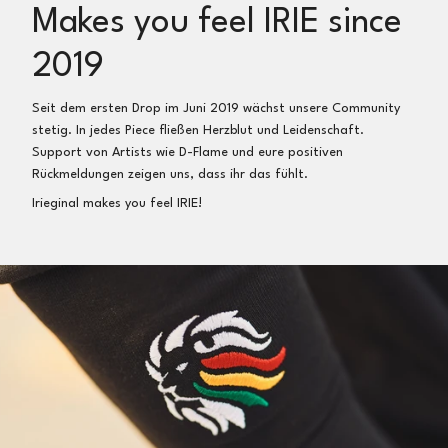
für 2,75€) und an Irieginal, Sichterwiese 23a, 32758
Makes you feel IRIE since
Detmold, Deutschland zurücksenden
Wir erstatten dir dann dein Geld nach Eingang und
2019
Prüfung der Artikel direkt zurück
Seit dem ersten Drop im Juni 2019 wächst unsere Community
Umtausch:
stetig. In jedes Piece fließen Herzblut und Leidenschaft.
Gerne führen wir einen Umtausch in eine andere Größe
Support von Artists wie D-Flame und eure positiven
oder in einen anderen Artikel durch
Rückmeldungen zeigen uns, dass ihr das fühlt.
Irieginal makes you feel IRIE!
So einfach geht’s:
Artikel ins Paket, Notiz zum Umtausch (oder per E-Mail),
Frankieren (z.B. online als
Maxi Brief
inkl.
Sendungsverfolgung bei der deutschen Post für 2,75€)
und an Irieginal, Sichterwiese 23a, 32758 Detmold,
Deutschland zurücksenden
Nach Erhalt der Sendung schicken wir dir umgehend
deinen neuen Artikel kostenfrei zu