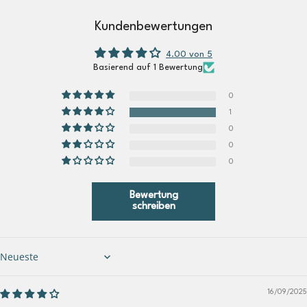
Kundenbewertungen
4.00 von 5
Basierend auf 1 Bewertung
0
1
0
0
0
Bewertung
schreiben
Sort by
16/09/2025