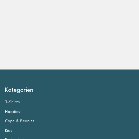
z
e
i
g
e
n
Kategorien
T-Shirts
Hoodies
Caps & Beanies
Kids