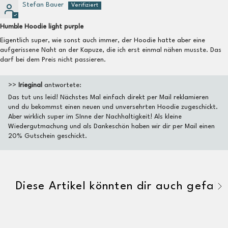
Stefan Bauer
Humble Hoodie light purple
Eigentlich super, wie sonst auch immer, der Hoodie hatte aber eine
aufgerissene Naht an der Kapuze, die ich erst einmal nähen musste. Das
darf bei dem Preis nicht passieren.
>>
Irieginal
antwortete:
Das tut uns leid! Nächstes Mal einfach direkt per Mail reklamieren
und du bekommst einen neuen und unversehrten Hoodie zugeschickt.
Aber wirklich super im SInne der Nachhaltigkeit! Als kleine
Wiedergutmachung und als Dankeschön haben wir dir per Mail einen
20% Gutschein geschickt.
Diese Artikel könnten dir auch gefalle
A
l
l
e
a
n