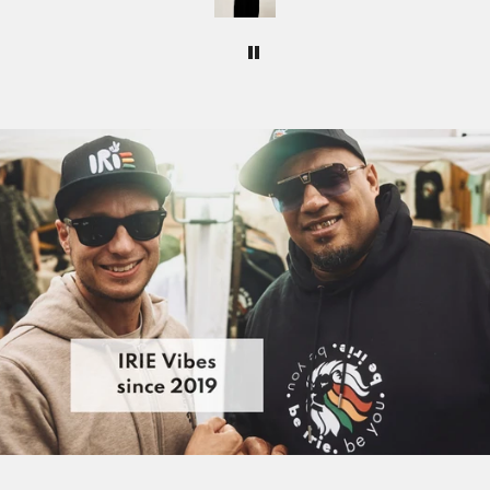
erkt
seid.
Schweiz, Vereinigtes Königreich, Norwegen
bei und
Lieferzeit: 3-5 Tage
eu
 immer
Versandkosten:
ab 200 EUR Bestellwert nur 12,99 EUR
|
sonst 18,99 EUR
Macht
Weltweiter Versand (USA, Kanada, Asien, Australien, etc.)
❤️🌿
Lieferzeit Rest der Welt: 5-10 Tage
Versandkosten:
ab 250 EUR Bestellwert nur 25,00 EUR
|
sonst 35,00 EUR
Rückgabe:
30 Tage Rückgaberecht
So einfach geht’s:
Artikel ins Paket, Frankieren (z.B. online als
Maxi
Brief
inkl. Sendungsverfolgung bei der deutschen Post
für 2,75€) und an Irieginal, Sichterwiese 23a, 32758
Detmold, Deutschland zurücksenden