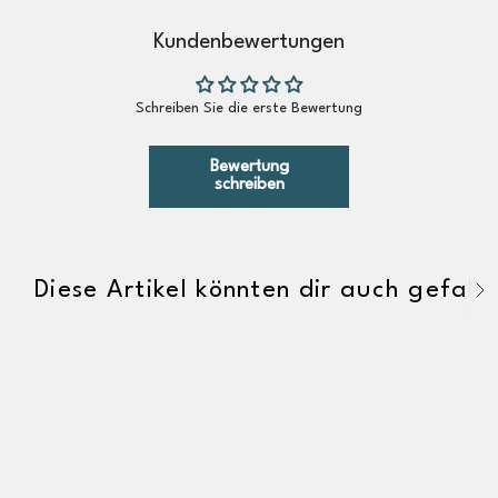
Kundenbewertungen
Schreiben Sie die erste Bewertung
Bewertung
schreiben
Diese Artikel könnten dir auch gefalle
A
l
l
e
a
n
z
e
i
g
e
n