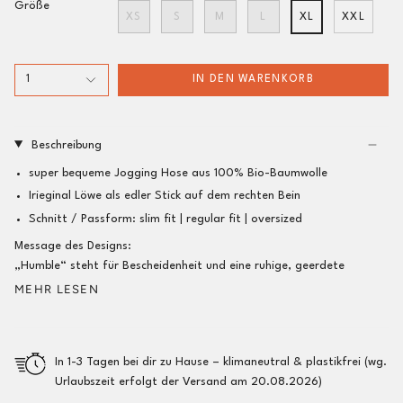
Größe
XS
S
M
L
XL
XXL
1
IN DEN WARENKORB
Beschreibung
super bequeme Jogging Hose aus 100% Bio-Baumwolle
Irieginal Löwe als edler Stick auf dem rechten Bein
Schnitt / Passform:
slim fit |
regular fit
| oversized
Message des Designs:
„Humble“ steht für Bescheidenheit und eine ruhige, geerdete
MEHR LESEN
In 1-3 Tagen bei dir zu Hause – klimaneutral & plastikfrei (wg.
Urlaubszeit erfolgt der Versand am 20.08.2026)