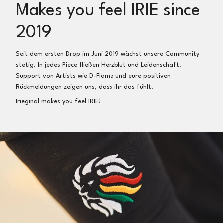
Makes you feel IRIE since
Wir erstatten dir dann dein Geld nach Eingang und
Prüfung der Artikel direkt zurück
2019
Umtausch:
Seit dem ersten Drop im Juni 2019 wächst unsere Community
Gerne führen wir einen Umtausch in eine andere Größe
stetig. In jedes Piece fließen Herzblut und Leidenschaft.
oder in einen anderen Artikel durch
Support von Artists wie D-Flame und eure positiven
Rückmeldungen zeigen uns, dass ihr das fühlt.
So einfach geht’s:
Irieginal makes you feel IRIE!
Artikel ins Paket, Notiz zum Umtausch (oder per E-Mail),
Frankieren (z.B. online als
Maxi Brief
inkl.
Sendungsverfolgung bei der deutschen Post für 2,75€)
und an Irieginal, Sichterwiese 23a, 32758 Detmold,
Deutschland zurücksenden
Nach Erhalt der Sendung schicken wir dir umgehend
deinen neuen Artikel kostenfrei zu