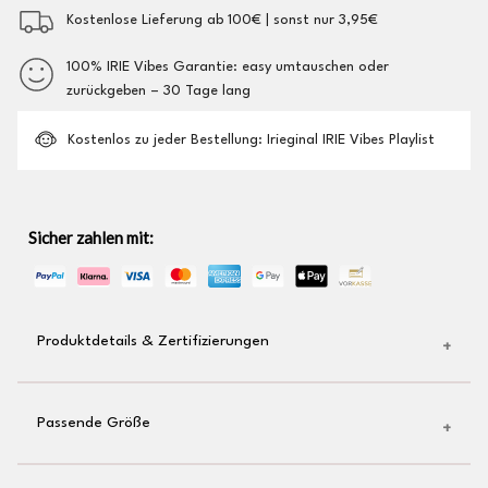
Kostenlose Lieferung ab 100€ | sonst nur 3,95€
100% IRIE Vibes Garantie: easy umtauschen oder
zurückgeben – 30 Tage lang
Kostenlos zu jeder Bestellung: Irieginal IRIE Vibes Playlist
Sicher zahlen mit:
Produktdetails & Zertifizierungen
hochwertiger Logo-Stick auf der Brust
Passende Größe
gewebtes Irieginal-Label am Saum
Quarter Zip aus 100% Bio-Baumwolle
Deine übliche Größe passt auch bei Irieginal
Unisex (für Männer & Frauen)