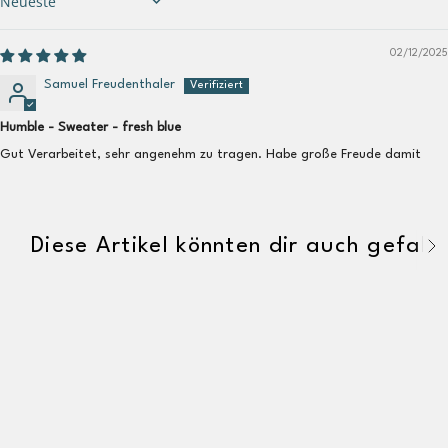
Sort by
02/12/2025
Samuel Freudenthaler
Humble - Sweater - fresh blue
Gut Verarbeitet, sehr angenehm zu tragen. Habe große Freude damit
Diese Artikel könnten dir auch gefalle
A
l
l
e
a
n
z
e
i
g
e
n