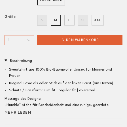
FRESH BLUE
Größe
S
M
L
XL
XXL
1
IN DEN WARENKORB
Beschreibung
Sweatshirt aus 100% Bio-Baumwolle, Unisex für Männer und
Frauen
Irieginal Löwe als edler Stick auf der linken Brust (am Herzen)
Schnitt / Passform:
slim fit |
regular fit
| oversized
Message des Designs:
„Humble“ steht für Bescheidenheit und eine ruhige, geerdete
MEHR LESEN