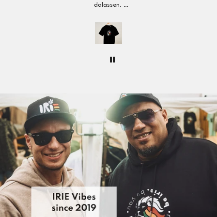
Lieferzeit EU: 3-5 Tage
Tagen
l aufs
Versandkosten:
ab 250 EUR Bestellwert kostenfreier
t wie
Versand
| sonst 9,99 EUR
erkt
seid.
Schweiz, Vereinigtes Königreich, Norwegen
bei und
Lieferzeit: 3-5 Tage
eu
 immer
Versandkosten:
ab 200 EUR Bestellwert nur 12,99 EUR
|
sonst 18,99 EUR
Macht
Weltweiter Versand (USA, Kanada, Asien, Australien, etc.)
❤️🌿
Lieferzeit Rest der Welt: 5-10 Tage
Versandkosten:
ab 250 EUR Bestellwert nur 25,00 EUR
|
sonst 35,00 EUR
Rückgabe:
30 Tage Rückgaberecht
So einfach geht’s: