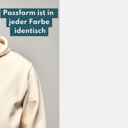
Artikel ins Paket
Sendungsverfol
Irieginal, Sich
Wir erstatten d
direkt zurück
Umtausch:
Gerne führen wi
anderen Artikel
So einfach geht’s:
Artikel ins Pake
online als
Maxi 
für 2,75€) und 
Deutschland zu
Nach Erhalt der
Artikel kostenfr