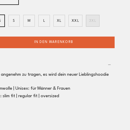
S
S
M
L
XL
XXL
3XL
IN DEN WARENKORB
 angenehm zu tragen,
es wird dein neuer Lieblingshoodie
mwolle |
Unisex: für Männer & Frauen
m:
slim fit |
regular fit
| oversized