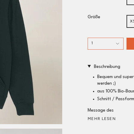
Größe
X
1
Beschreibung
Bequem und super
werden ;)
aus 100% Bio-Bau
Schnitt / Passfor
Message des
MEHR LESEN