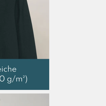
Lieferzeit EU: 3
Versandkosten
9,99 EUR
Schweiz, Vereinigt
Lieferzeit: 3-5 
Versandkosten
EUR
Weltweiter Versand
Lieferzeit Rest 
Versandkosten
sonst 35,00 EU
Rückgabe:
30 Tage Rückga
So einfach geht’s: