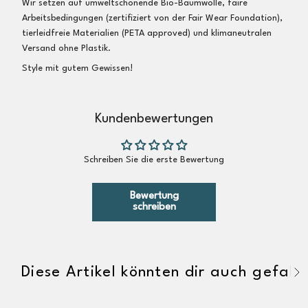
Wir setzen auf umweltschonende Bio-Baumwolle, faire
Arbeitsbedingungen (zertifiziert von der Fair Wear Foundation),
tierleidfreie Materialien (PETA approved) und klimaneutralen
Versand ohne Plastik.
Style mit gutem Gewissen!
Kundenbewertungen
Schreiben Sie die erste Bewertung
Bewertung
schreiben
Diese Artikel könnten dir auch gefalle
A
l
l
e