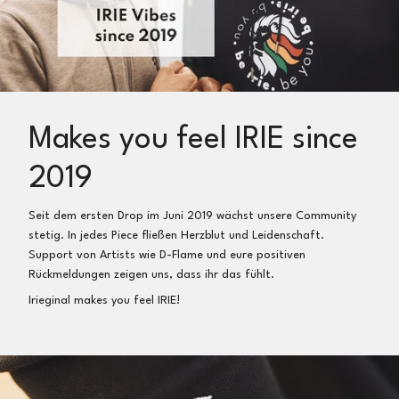
30 Tage Rückgaberecht
So einfach geht’s:
Artikel ins Paket, Frankieren (z.B. online als
Maxi
Brief
inkl. Sendungsverfolgung bei der deutschen Post
für 2,75€) und an Irieginal, Sichterwiese 23a, 32758
Makes you feel IRIE since
Detmold, Deutschland zurücksenden
Wir erstatten dir dann dein Geld nach Eingang und
2019
Prüfung der Artikel direkt zurück
Seit dem ersten Drop im Juni 2019 wächst unsere Community
Umtausch:
stetig. In jedes Piece fließen Herzblut und Leidenschaft.
Gerne führen wir einen Umtausch in eine andere Größe
Support von Artists wie D-Flame und eure positiven
oder in einen anderen Artikel durch
Rückmeldungen zeigen uns, dass ihr das fühlt.
Irieginal makes you feel IRIE!
So einfach geht’s:
Artikel ins Paket, Notiz zum Umtausch (oder per E-Mail),
Frankieren (z.B. online als
Maxi Brief
inkl.
Sendungsverfolgung bei der deutschen Post für 2,75€)
und an Irieginal, Sichterwiese 23a, 32758 Detmold,