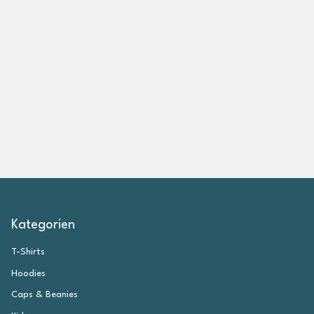
a
n
z
e
i
g
e
n
Kategorien
T-Shirts
Hoodies
Caps & Beanies