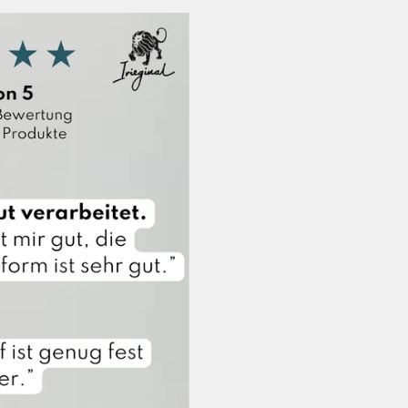
Sendungsverfol
Irieginal, Sich
Wir erstatten d
direkt zurück
Umtausch:
Gerne führen wi
anderen Artikel
So einfach geht’s:
Artikel ins Pake
online als
Maxi 
für 2,75€) und 
Deutschland zu
Nach Erhalt der
Artikel kostenfr