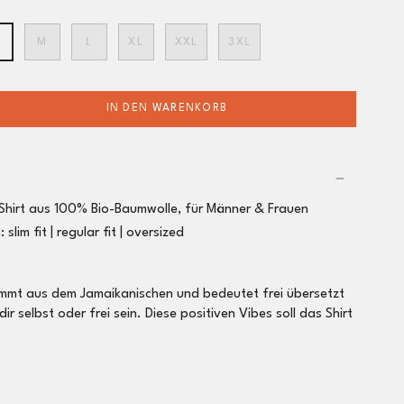
M
L
XL
XXL
3XL
IN DEN WARENKORB
hirt aus 100% Bio-Baumwolle, für Männer & Frauen
m:
slim fit |
regular fit
| oversized
 kommt aus dem Jamaikanischen und bedeutet frei übersetzt
 dir selbst oder frei sein. Diese positiven Vibes soll das Shirt