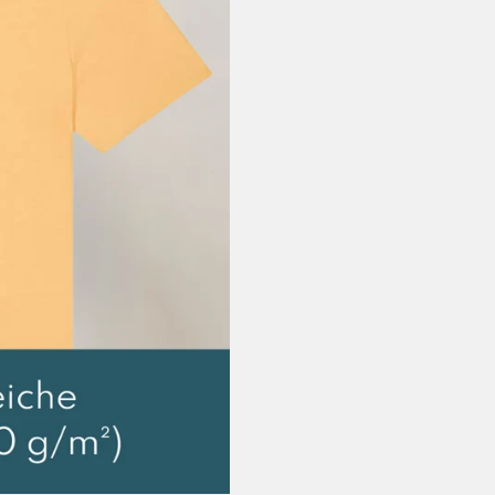
Versandkosten
9,99 EUR
Schweiz, Vereinigt
Lieferzeit: 3-5 
Versandkosten
EUR
Weltweiter Versand
Lieferzeit Rest 
Versandkosten
sonst 35,00 EU
Rückgabe:
30 Tage Rückga
So einfach geht’s:
Artikel ins Paket