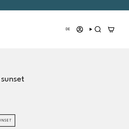
Sprache
DE
Konto
Suche
- sunset
UNSET