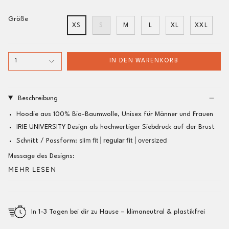
Größe
XS
S
M
L
XL
XXL
1
IN DEN WARENKORB
Beschreibung
Hoodie aus 100% Bio-Baumwolle, Unisex für Männer und Frauen
IRIE UNIVERSITY Design als hochwertiger Siebdruck auf der Brust
slim fit |
regular fit
| oversized
Schnitt / Passform:
Message des Designs:
MEHR LESEN
In 1-3 Tagen bei dir zu Hause – klimaneutral & plastikfrei