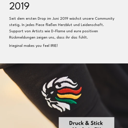
Wir erstatten dir dann dein Geld nach Eingang und
2019
Prüfung der Artikel direkt zurück
Seit dem ersten Drop im Juni 2019 wächst unsere Community
Umtausch:
stetig. In jedes Piece fließen Herzblut und Leidenschaft.
Gerne führen wir einen Umtausch in eine andere Größe
Support von Artists wie D-Flame und eure positiven
oder in einen anderen Artikel durch
Rückmeldungen zeigen uns, dass ihr das fühlt.
Irieginal makes you feel IRIE!
So einfach geht’s:
Artikel ins Paket, Notiz zum Umtausch (oder per E-Mail),
Frankieren (z.B. online als
Maxi Brief
inkl.
Sendungsverfolgung bei der deutschen Post für 2,75€)
und an Irieginal, Sichterwiese 23a, 32758 Detmold,
Deutschland zurücksenden
Nach Erhalt der Sendung schicken wir dir umgehend
deinen neuen Artikel kostenfrei zu