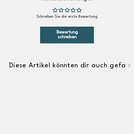
Schreiben Sie die erste Bewertung
Bewertung
schreiben
Diese Artikel könnten dir auch gefalle
A
l
l
e
a
n
z
e
i
g
e
n