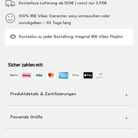
Kostenlose Lieferung ab 100€ | sonst nur 3,95€
100% IRIE Vibes Garantie: easy umtauschen oder
zurückgeben – 30 Tage lang
Kostenlos zu jeder Bestellung: Irieginal IRIE Vibes Playlist
Sicher zahlen mit:
Produktdetails & Zertifizierungen
gewebtes Irieginal-Label am Saum
Passende Größe
Shirt aus 100% Bio-Baumwolle
Unisex (für Männer & Frauen)
Deine übliche Größe passt auch bei Irieginal