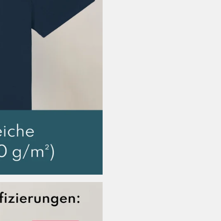
Versandkosten
9,99 EUR
Schweiz, Vereinigt
Lieferzeit: 3-5 
Versandkosten
EUR
Weltweiter Versand
Lieferzeit Rest 
Versandkosten
sonst 35,00 EU
Rückgabe:
30 Tage Rückga
So einfach geht’s:
Artikel ins Paket