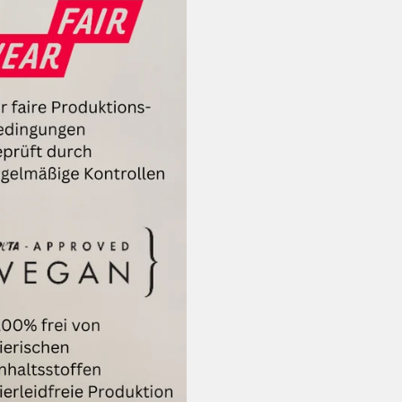
Sendungsverfol
Irieginal, Sich
Wir erstatten d
direkt zurück
Umtausch:
Gerne führen wi
anderen Artikel
So einfach geht’s:
Artikel ins Pake
online als
Maxi 
für 2,75€) und 
Deutschland zu
Nach Erhalt der
Artikel kostenfr