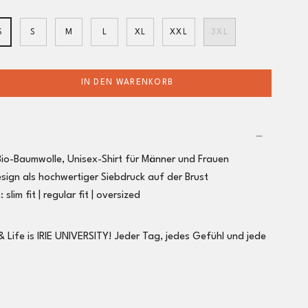
S
S
M
L
XL
XXL
3XL
IN DEN WARENKORB
Bio-Baumwolle, Unisex-Shirt für Männer und Frauen
sign als hochwertiger Siebdruck auf der Brust
m:
slim fit |
regular fit
| oversized
 & Life is IRIE UNIVERSITY! Jeder Tag, jedes Gefühl und jede