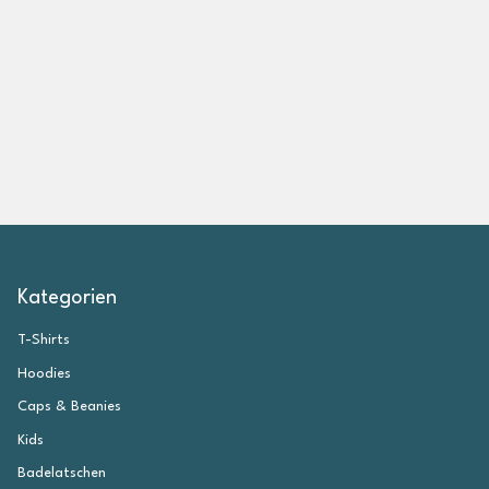
e
i
g
e
n
Kategorien
T-Shirts
Hoodies
Caps & Beanies
Kids
Badelatschen