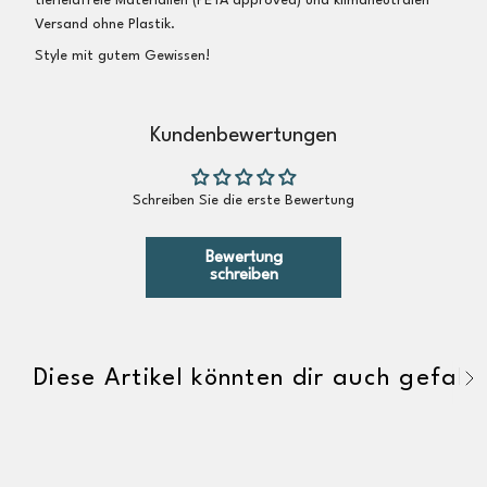
tierleidfreie Materialien (PETA approved) und klimaneutralen
Versand ohne Plastik.
Style mit gutem Gewissen!
Kundenbewertungen
Schreiben Sie die erste Bewertung
Bewertung
schreiben
Diese Artikel könnten dir auch gefalle
A
l
l
e
a
n
z