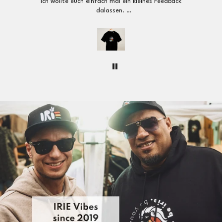
edback
Allet IRIE!!!
etc.)
Lieferzeit EU: 3-5 Tage
Tagen
l aufs
Versandkosten:
ab 250 EUR Bestellwert kostenfreier
t wie
Versand
| sonst 9,99 EUR
erkt
seid.
Schweiz, Vereinigtes Königreich, Norwegen
bei und
Lieferzeit: 3-5 Tage
eu
 immer
Versandkosten:
ab 200 EUR Bestellwert nur 12,99 EUR
|
sonst 18,99 EUR
Macht
Weltweiter Versand (USA, Kanada, Asien, Australien, etc.)
❤️🌿
Lieferzeit Rest der Welt: 5-10 Tage
Versandkosten:
ab 250 EUR Bestellwert nur 25,00 EUR
|
sonst 35,00 EUR
Rückgabe:
30 Tage Rückgaberecht
So einfach geht’s: