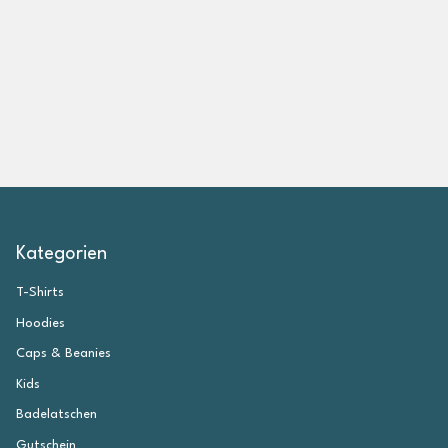
g
e
n
Kategorien
T-Shirts
Hoodies
Caps & Beanies
Kids
Badelatschen
Gutschein