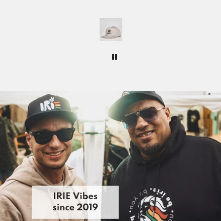
Lieferzeit EU: 3-5 Tage
Tagen
l aufs
Versandkosten:
ab 250 EUR Bestellwert kostenfreier
t wie
Versand
| sonst 9,99 EUR
erkt
seid.
Schweiz, Vereinigtes Königreich, Norwegen
bei und
Lieferzeit: 3-5 Tage
eu
 immer
Versandkosten:
ab 200 EUR Bestellwert nur 12,99 EUR
|
sonst 18,99 EUR
Macht
Weltweiter Versand (USA, Kanada, Asien, Australien, etc.)
❤️🌿
Lieferzeit Rest der Welt: 5-10 Tage
Versandkosten:
ab 250 EUR Bestellwert nur 25,00 EUR
|
sonst 35,00 EUR
Rückgabe:
30 Tage Rückgaberecht
So einfach geht’s:
Artikel ins Paket, Frankieren (z.B. online als
Maxi