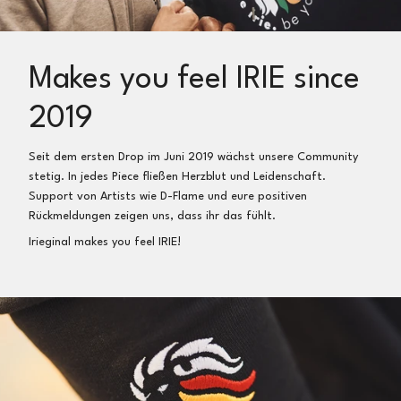
Brief
inkl. Sendungsverfolgung bei der deutschen Post
für 2,75€) und an Irieginal, Sichterwiese 23a, 32758
Detmold, Deutschland zurücksenden
Makes you feel IRIE since
Wir erstatten dir dann dein Geld nach Eingang und
Prüfung der Artikel direkt zurück
2019
Umtausch:
Seit dem ersten Drop im Juni 2019 wächst unsere Community
Gerne führen wir einen Umtausch in eine andere Größe
stetig. In jedes Piece fließen Herzblut und Leidenschaft.
oder in einen anderen Artikel durch
Support von Artists wie D-Flame und eure positiven
Rückmeldungen zeigen uns, dass ihr das fühlt.
So einfach geht’s:
Irieginal makes you feel IRIE!
Artikel ins Paket, Notiz zum Umtausch (oder per E-Mail),
Frankieren (z.B. online als
Maxi Brief
inkl.
Sendungsverfolgung bei der deutschen Post für 2,75€)
und an Irieginal, Sichterwiese 23a, 32758 Detmold,
Deutschland zurücksenden
Nach Erhalt der Sendung schicken wir dir umgehend
deinen neuen Artikel kostenfrei zu