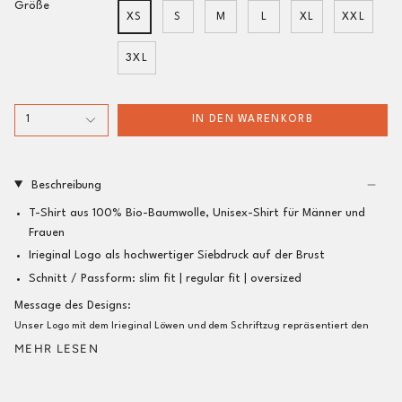
Größe
XS
S
M
L
XL
XXL
3XL
1
IN DEN WARENKORB
Beschreibung
T-Shirt aus 100% Bio-Baumwolle, Unisex-Shirt für Männer und
Frauen
Irieginal Logo als hochwertiger Siebdruck auf der Brust
Schnitt / Passform:
slim fit |
regular fit
| oversized
Message des Designs:
Unser Logo mit dem Irieginal Löwen und dem Schriftzug repräsentiert den
MEHR LESEN