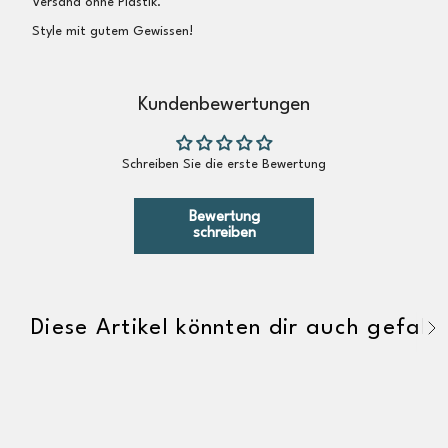
Versand ohne Plastik.
Style mit gutem Gewissen!
Kundenbewertungen
Schreiben Sie die erste Bewertung
Bewertung
schreiben
Diese Artikel könnten dir auch gefalle
A
l
l
e
a
n
z
e
i