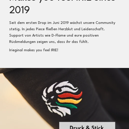
Prüfung der Artikel direkt zurück
2019
Umtausch:
Seit dem ersten Drop im Juni 2019 wächst unsere Community
Gerne führen wir einen Umtausch in eine andere Größe
stetig. In jedes Piece fließen Herzblut und Leidenschaft.
oder in einen anderen Artikel durch
Support von Artists wie D-Flame und eure positiven
Rückmeldungen zeigen uns, dass ihr das fühlt.
So einfach geht’s:
Irieginal makes you feel IRIE!
Artikel ins Paket, Notiz zum Umtausch (oder per E-Mail),
Frankieren (z.B. online als
Maxi Brief
inkl.
Sendungsverfolgung bei der deutschen Post für 2,75€)
und an Irieginal, Sichterwiese 23a, 32758 Detmold,
Deutschland zurücksenden
Nach Erhalt der Sendung schicken wir dir umgehend
deinen neuen Artikel kostenfrei zu