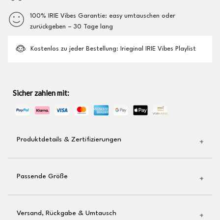
100% IRIE Vibes Garantie: easy umtauschen oder
zurückgeben – 30 Tage lang
Kostenlos zu jeder Bestellung: Irieginal IRIE Vibes Playlist
Sicher zahlen mit:
Produktdetails & Zertifizierungen
edler Stick auf der Brust
Passende Größe
Liebe zum Detail: Logo-Stick auf dem Ärmel verleiht
dem Hoodie etwas Besonderes
Super bequemer Hoodie aus dickem Stoff
Deine übliche Größe passt auch bei Irieginal
Versand, Rückgabe & Umtausch
freshes blau
Wenn du zwischen zwei Größen schwankst, empfehlen