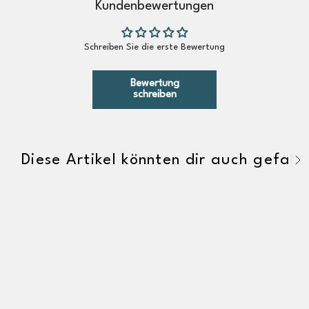
Kundenbewertungen
Schreiben Sie die erste Bewertung
Bewertung
schreiben
Diese Artikel könnten dir auch gefalle
A
l
l
e
a
n
z
e
i
g
e
n