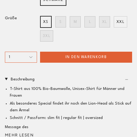
SCHWARZ
Größe
XS
S
M
L
XL
XXL
3XL
1
IN DEN WARENKORB
Beschreibung
T-Shirt aus 100% Bio-Baumwolle, Unisex-Shirt für Männer und
Frauen
Als
besonderes Special
findet ihr noch den Lion-Head als Stick auf
dem Ärmel
Schnitt / Passform:
slim fit |
regular fit
| oversized
Message des
MEHR LESEN